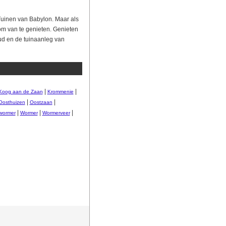
uinen van Babylon. Maar als
m van te genieten. Genieten
ud en de tuinaanleg van
|
|
Koog aan de Zaan
Krommenie
|
|
Oosthuizen
Oostzaan
|
|
|
wormer
Wormer
Wormerveer