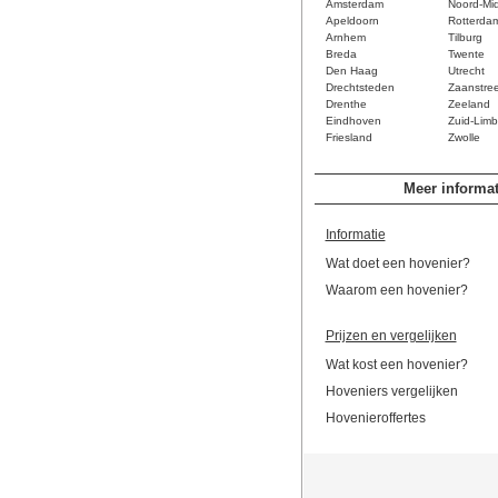
Amsterdam
Noord-Mi
Apeldoorn
Rotterda
Arnhem
Tilburg
Breda
Twente
Den Haag
Utrecht
Drechtsteden
Zaanstre
Drenthe
Zeeland
Eindhoven
Zuid-Limb
Friesland
Zwolle
Meer informat
Informatie
Wat doet een hovenier?
Waarom een hovenier?
Prijzen en vergelijken
Wat kost een hovenier?
Hoveniers vergelijken
Hovenieroffertes