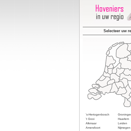
Selecteer uw r
's-Hertogenbosch
Groninge
't Gooi
Haarlem
Alkmaar
Leiden
Amersfoort
Nijmegen