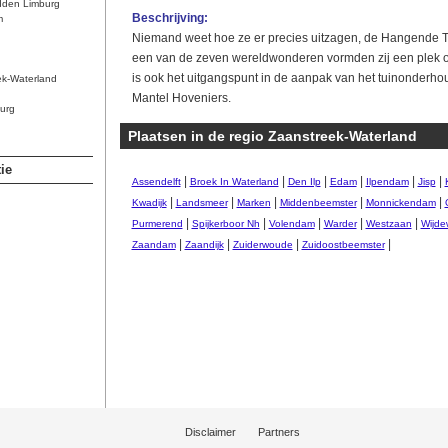
dden Limburg
Beschrijving:
m
Niemand weet hoe ze er precies uitzagen, de Hangende T
een van de zeven wereldwonderen vormden zij een plek o
is ook het uitgangspunt in de aanpak van het tuinonderho
ek-Waterland
Mantel Hoveniers.
urg
Plaatsen in de regio Zaanstreek-Waterland
ie
|
|
|
|
|
|
Assendelft
Broek In Waterland
Den Ilp
Edam
Ilpendam
Jisp
|
|
|
|
|
Kwadijk
Landsmeer
Marken
Middenbeemster
Monnickendam
|
|
|
|
|
Purmerend
Spijkerboor Nh
Volendam
Warder
Westzaan
Wijde
|
|
|
|
Zaandam
Zaandijk
Zuiderwoude
Zuidoostbeemster
Disclaimer
Partners