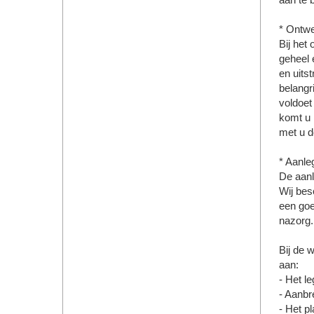
aan te 
* Ontw
Bij het 
geheel 
en uits
belangri
voldoet 
komt u 
met u d
* Aanle
De aanle
Wij bes
een goe
nazorg.
Bij de 
aan:
- Het le
- Aanbr
- Het p