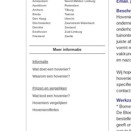
Email.
Amsterdam
Noord-Midden Limburg
Apeldoorn
Rotterdam
Arnhem
Tilburg
Beschri
Breda
Twente
Hovenie
Den Haag
Utrecht
onderne
Drechtsteden
Zaanstreek-Waterland
Drenthe
Zeeland
onderho
Eindhoven
Zuid-Limburg
tuinont
Friesland
Zwolle
juiste 
vormt m
Meer informatie
vakkund
en nazo
Informatie
Wat doet een hovenier?
Wij hop
Waarom een hovenier?
hovenie
specifi
Prijzen en vergelijken
contac
Wat kost een hovenier?
Werkz
Hoveniers vergelijken
* Bomen
Hovenieroffertes
De Bloe
bestelli
geeft o