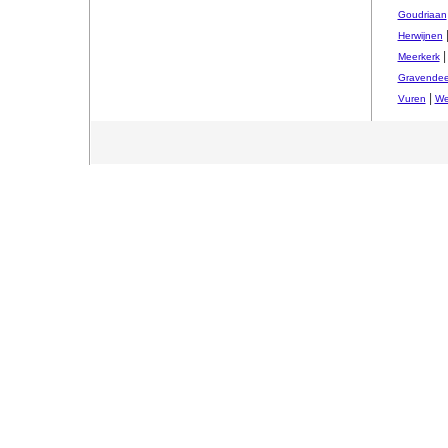
Goudriaan
Herwijnen
Meerkerk
Gravendee
|
Vuren
We