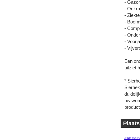
- Gazon
- Onkru
- Ziekte
- Boomv
- Compl
- Onde
- Voorj
- Vijve
Een ond
uitziet 
* Sierh
Sierhek
duideli
uw woni
product
Plaats
Alblasser