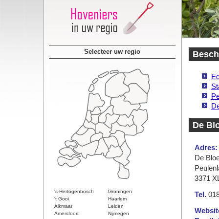
Selecteer uw regio
Beschi
Ed
St
Pe
De
De Bl
Adres:
De Blo
Peulenl
3371 X
's-Hertogenbosch
Groningen
Tel.
018
't Gooi
Haarlem
Alkmaar
Leiden
Websit
Amersfoort
Nijmegen