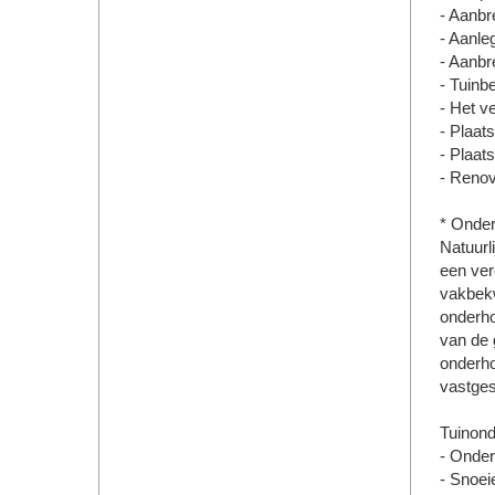
- Aanbr
- Aanle
- Aanbr
- Tuinb
- Het v
- Plaat
- Plaat
- Renov
* Onde
Natuurl
een ver
vakbekw
onderho
van de 
onderho
vastgest
Tuinond
- Onder
- Snoei