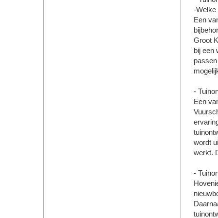
-Welke 
Een van
bijbeho
Groot K
bij een
passen 
mogelij
- Tuino
Een van
Vuursch
ervarin
tuinont
wordt u
werkt. 
- Tuino
Hovenie
nieuwbo
Daarnaa
tuinont