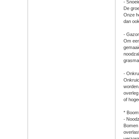
- Snoei
De groe
Onze ho
dan ook
- Gazon
Om een 
gemaaid
noodzak
grasma
- Onkru
Onkruid
worden.
overleg
of hoge
* Boom
- Noodz
Bomen b
overlas
verzorg