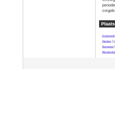
periodi
zorgpli
Plaats
Achterveld
|
Hierden
H
Nunspeet
Woudenbe