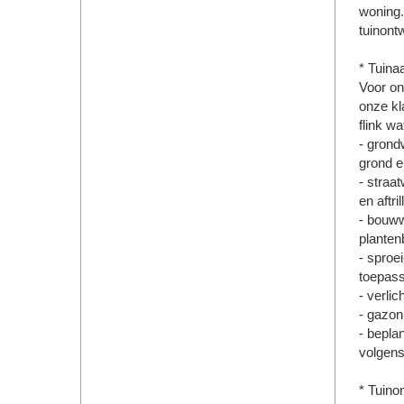
woning.
tuinont
* Tuina
Voor on
onze kl
flink w
- grond
grond e
- straa
en aftril
- bouww
planten
- sproei
toepass
- verlic
- gazon
- bepla
volgens
* Tuino