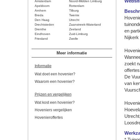
Websit
Amsterdam
Noord-Midden Limburg
Apeldoorn
Rotterdam
Arnhem
Tilburg
Beschri
Breda
Twente
Hovenie
Den Haag
Utrecht
tuinond
Drechtsteden
Zaanstreek-Waterland
Drenthe
Zeeland
en part
Eindhoven
Zuid-Limburg
Nijkerk
Friesland
Zwolle
Hovenie
Meer informatie
Wanneer
zoekt n
Informatie
offerte
Wat doet een hovenier?
De Vuur
Waarom een hovenier?
van ken
Vuursch
Prijzen en vergelijken
Wat kost een hovenier?
Hovenie
Hoevela
Hoveniers vergelijken
Utrecht
Hovenieroffertes
Loosdre
Werkz
* Tuino