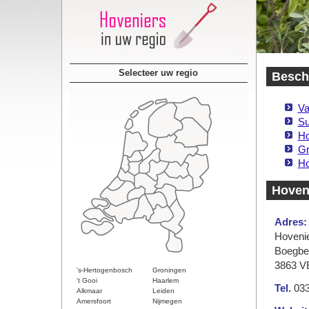
Selecteer uw regio
Beschi
Va
Su
Ho
Gr
Ho
Hoveni
Adres:
Hovenie
Boegbe
3863 V
's-Hertogenbosch
Groningen
't Gooi
Haarlem
Tel.
033
Alkmaar
Leiden
Amersfoort
Nijmegen