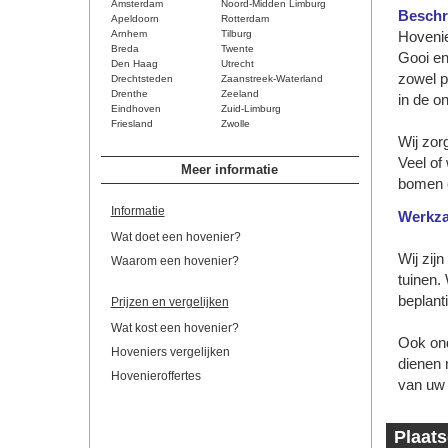
Amsterdam
Noord-Midden Limburg
Beschri
Apeldoorn
Rotterdam
Arnhem
Tilburg
Hovenie
Breda
Twente
Gooi en
Den Haag
Utrecht
zowel pa
Drechtsteden
Zaanstreek-Waterland
Drenthe
Zeeland
in de o
Eindhoven
Zuid-Limburg
Friesland
Zwolle
Wij zor
Veel of
Meer informatie
bomen of
Informatie
Werkz
Wat doet een hovenier?
Wij zij
Waarom een hovenier?
tuinen.
beplanti
Prijzen en vergelijken
Wat kost een hovenier?
Ook ond
Hoveniers vergelijken
dienen 
Hovenieroffertes
van uw 
Plaats