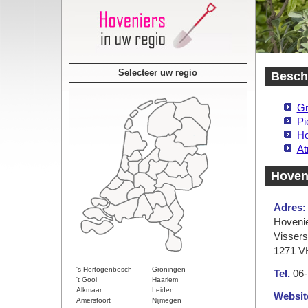
Selecteer uw regio
Beschi
Gr
Pi
Ho
At
Hoveni
Adres:
Hovenie
Vissers
1271 V
's-Hertogenbosch
Groningen
Tel.
06-
't Gooi
Haarlem
Alkmaar
Leiden
Websit
Amersfoort
Nijmegen