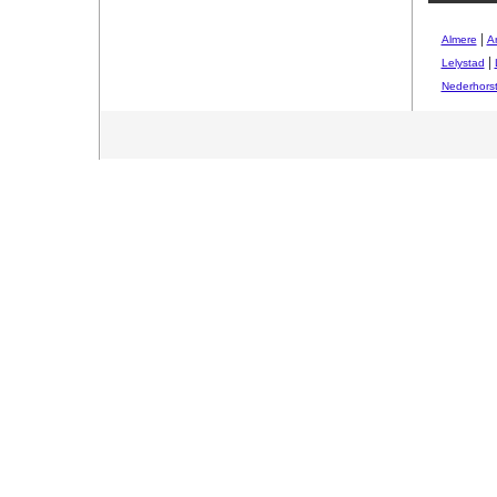
|
Almere
A
|
Lelystad
Nederhors