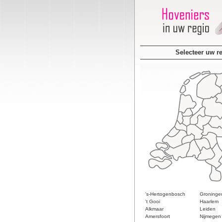
Selecteer uw r
's-Hertogenbosch
Groninge
't Gooi
Haarlem
Alkmaar
Leiden
Amersfoort
Nijmegen