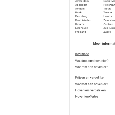
Amsterdam
Noord-Mi
Apeldoorn
Rotterda
Arnhem
Tilburg
Breda
Twente
Den Haag
Utrecht
Drechtsteden
Zaanstre
Drenthe
Zeeland
Eindhoven
Zuid-Limb
Friesland
Zwolle
Meer informat
Informatie
Wat doet een hovenier?
Waarom een hovenier?
Prijzen en vergelijken
Wat kost een hovenier?
Hoveniers vergelijken
Hovenieroffertes