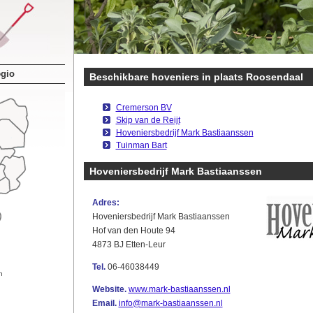
egio
Beschikbare hoveniers in plaats Roosendaal
Cremerson BV
Skip van de Reijt
Hoveniersbedrijf Mark Bastiaanssen
Tuinman Bart
Hoveniersbedrijf Mark Bastiaanssen
Adres:
Hoveniersbedrijf Mark Bastiaanssen
Hof van den Houte 94
4873 BJ Etten-Leur
Tel.
06-46038449
n
Website.
www.mark-bastiaanssen.nl
Email.
info@mark-bastiaanssen.nl