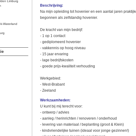
dden Limburg
Beschrijving:
m
Na mijn opleiding tot hovenier en een aantal jaren praktijk
begonnen als zelfstandig hovenier.
ek-Waterland
De kracht van mijn bedrijf:
urg
- 1 op 1 contact
- gediplomeerd hovenier
- vakkennis op hoog niveau
ie
- 15 jaar ervaring
- lage bedrijfskosten
- goede prijs-kwaliteit verhouding
Werkgebied:
- West-Brabant
- Zeeland
Werkzaamheden:
U kunt bij mij terecht voor:
- ontwerp / advies
- aanleg / herinrichten / renoveren / onderhoud
- levering van materiaal / beplanting (groot & Klein)
- kindvriendelijke tuinen (ideaal voor jonge gezinnen!)