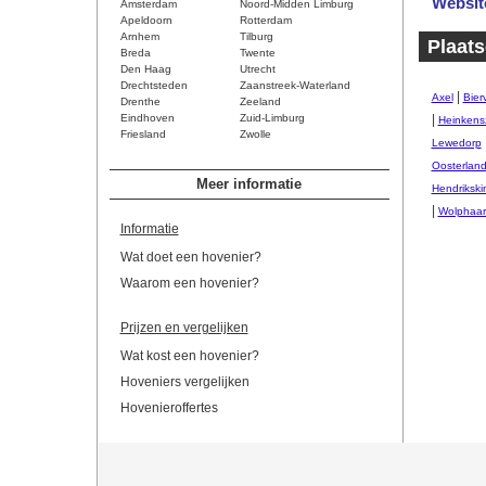
Websit
Amsterdam
Noord-Midden Limburg
Apeldoorn
Rotterdam
Arnhem
Tilburg
Plaats
Breda
Twente
Den Haag
Utrecht
Drechtsteden
Zaanstreek-Waterland
|
Axel
Bierv
Drenthe
Zeeland
Eindhoven
Zuid-Limburg
|
Heinkens
Friesland
Zwolle
Lewedorp
Oosterlan
Meer informatie
Hendrikski
|
Wolphaart
Informatie
Wat doet een hovenier?
Waarom een hovenier?
Prijzen en vergelijken
Wat kost een hovenier?
Hoveniers vergelijken
Hovenieroffertes