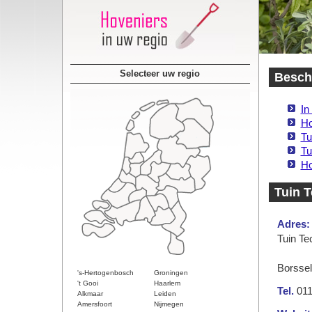
Selecteer uw regio
Besch
In
Ho
Tui
Tu
Ho
Tuin 
Adres:
Tuin Te
Borsse
's-Hertogenbosch
Groningen
't Gooi
Haarlem
Tel.
011
Alkmaar
Leiden
Amersfoort
Nijmegen