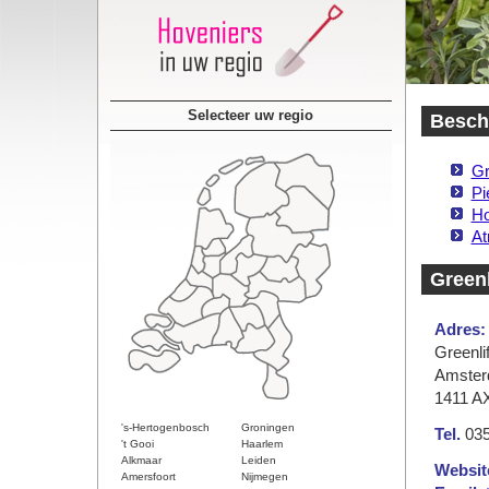
Selecteer uw regio
Beschi
Gr
Pi
Ho
At
Greenl
Adres:
Greenli
Amster
1411 A
's-Hertogenbosch
Groningen
Tel.
035
't Gooi
Haarlem
Alkmaar
Leiden
Websit
Amersfoort
Nijmegen