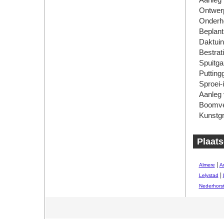
Aanleg
Ontwer
Onderh
Beplant
Daktui
Bestrat
Spuitg
Putting
Sproei-i
Aanleg 
Boomve
Kunstg
Plaats
|
Almere
A
|
Lelystad
Nederhors