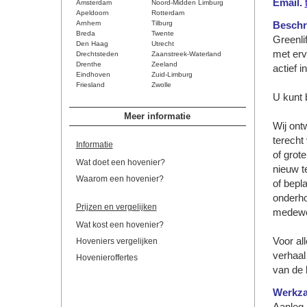
Email.
Amsterdam
Noord-Midden Limburg
Apeldoorn
Rotterdam
Arnhem
Tilburg
Beschri
Breda
Twente
Greenlif
Den Haag
Utrecht
met erv
Drechtsteden
Zaanstreek-Waterland
Drenthe
Zeeland
actief i
Eindhoven
Zuid-Limburg
Friesland
Zwolle
U kunt b
Meer informatie
Wij ont
terecht
Informatie
of grot
Wat doet een hovenier?
nieuw t
Waarom een hovenier?
of bepl
onderh
Prijzen en vergelijken
medewe
Wat kost een hovenier?
Voor al
Hoveniers vergelijken
verhaal
Hovenieroffertes
van de k
Werkz