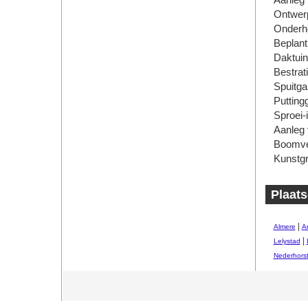
Aanleg
Ontwer
Onderh
Beplant
Daktui
Bestrat
Spuitg
Putting
Sproei-i
Aanleg 
Boomve
Kunstg
Plaats
|
Almere
A
|
Lelystad
Nederhors