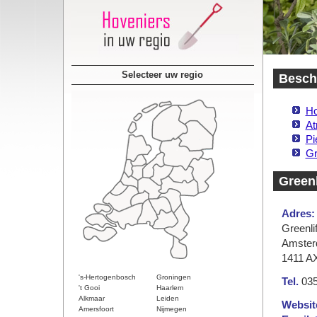
Selecteer uw regio
Beschi
Ho
At
Pi
Gr
Greenl
Adres:
Greenli
Amster
1411 A
's-Hertogenbosch
Groningen
Tel.
035
't Gooi
Haarlem
Alkmaar
Leiden
Websit
Amersfoort
Nijmegen