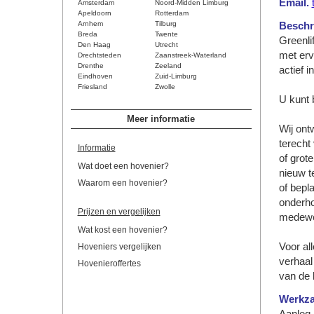
Email.
Amsterdam
Noord-Midden Limburg
Apeldoorn
Rotterdam
Arnhem
Tilburg
Beschri
Breda
Twente
Greenlif
Den Haag
Utrecht
met erv
Drechtsteden
Zaanstreek-Waterland
Drenthe
Zeeland
actief i
Eindhoven
Zuid-Limburg
Friesland
Zwolle
U kunt b
Meer informatie
Wij ont
terecht
Informatie
of grot
Wat doet een hovenier?
nieuw t
Waarom een hovenier?
of bepl
onderh
Prijzen en vergelijken
medewe
Wat kost een hovenier?
Voor al
Hoveniers vergelijken
verhaal
Hovenieroffertes
van de k
Werkz