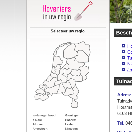
Selecteer uw regio
Beschi
Ho
Co
Tu
Ni
Jo
Tuinad
Adres:
Tuinadv
Houtma
6163 H
's-Hertogenbosch
Groningen
't Gooi
Haarlem
Tel.
046
Alkmaar
Leiden
Amersfoort
Nijmegen