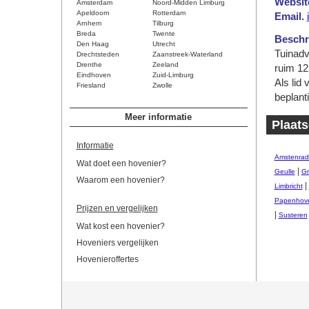
Websit
Amsterdam
Noord-Midden Limburg
Apeldoorn
Rotterdam
Email.
Arnhem
Tilburg
Breda
Twente
Beschri
Den Haag
Utrecht
Tuinadv
Drechtsteden
Zaanstreek-Waterland
Drenthe
Zeeland
ruim 12,
Eindhoven
Zuid-Limburg
Als lid
Friesland
Zwolle
beplant
Meer informatie
Plaats
Informatie
Amstenrad
Wat doet een hovenier?
|
Geulle
Gr
Waarom een hovenier?
|
Limbricht
Papenhov
Prijzen en vergelijken
|
Susteren
Wat kost een hovenier?
Hoveniers vergelijken
Hovenieroffertes