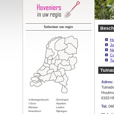
Selecteer uw regio
Beschi
Ho
Jo
Ni
Co
Tu
Tuinad
Adres:
Tuinadv
Houtma
6163 H
's-Hertogenbosch
Groningen
't Gooi
Haarlem
Tel.
046
Alkmaar
Leiden
Amersfoort
Nijmegen