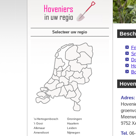
Selecteer uw regio
Besch
Fr
Sn
Do
Ho
Bo
Hoveni
Adres:
Hovenie
groenvo
Meerwe
's-Hertogenbosch
Groningen
9752 X
't Gooi
Haarlem
Alkmaar
Leiden
Amersfoort
Nijmegen
Tel.
06-