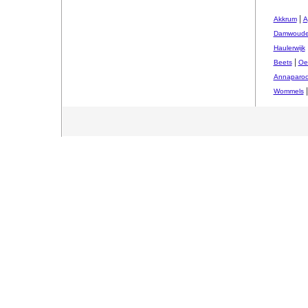
|
Akkrum
A
Damwoud
Haulerwijk
|
Beets
Oe
Annaparoc
Wommels