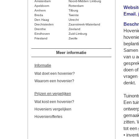
Amsterdam
Noord-Midden Limburg
Apeldoorn
Rotterdam
Websit
Arnhem
Tilburg
Email.
Breda
Twente
Den Haag
Utrecht
Beschri
Drechtsteden
Zaanstreek-Waterland
Drenthe
Zeeland
Hovenie
Eindhoven
Zuid-Limburg
hovenie
Friesland
Zwolle
beplanti
Samen l
Meer informatie
van u a
gesprek
Informatie
doen of 
Wat doet een hovenier?
vragen 
Waarom een hovenier?
denkt.
Prijzen en vergelijken
Tuinont
Wat kost een hovenier?
Een tui
ontwerp
Hoveniers vergelijken
gemaakt
Hovenieroffertes
zitten.
tot een
• inven