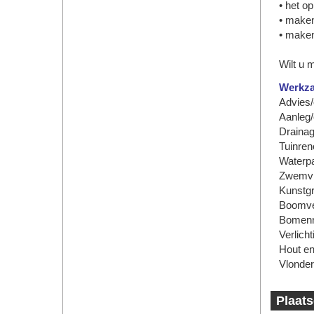
• het o
• make
• maken
Wilt u 
Werkz
Advies/
Aanleg
Draina
Tuinren
Waterpar
Zwemvi
Kunstg
Boomve
Bomenr
Verlicht
Hout en
Vlonder
Plaats