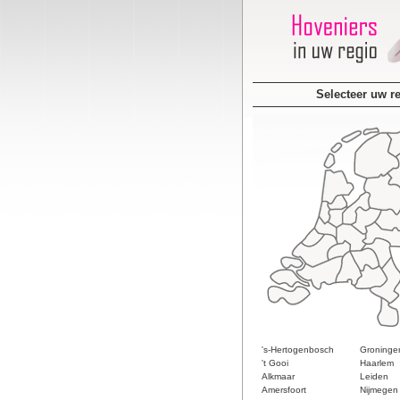
Selecteer uw r
's-Hertogenbosch
Groninge
't Gooi
Haarlem
Alkmaar
Leiden
Amersfoort
Nijmegen