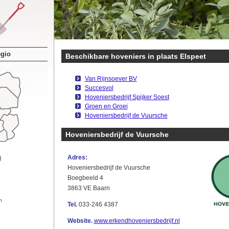
egio
Beschikbare hoveniers in plaats Elspeet
Van Rijnsoever BV
Succesvol
Hoveniersbedrijf Spijker Soest
Groen en Groei
Hoveniersbedrijf de Vuursche
Hoveniersbedrijf de Vuursche
Adres:
Hoveniersbedrijf de Vuursche
Boegbeeld 4
3863 VE Baarn
n
Tel.
033-246 4387
Website.
www.erkendhoveniersbedrijf.nl