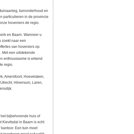
, tuinaanleg, tuinonderhoud en
 particulieren in de provincie
 onze hoveniers de regio.
jkerk en Baarn. Wanneer u
u zoekt naar een
ffertes van hoveniers op.
. Met een uitstekende
 en enthousiasme is erkend
e regio.
rk, Amersfoort, Hoevelaken,
Utrecht, Hilversum, Laren,
ensdijk.
 het bijbehorende huis of
 Kievitsdal in Baarn is echt
 kantoor. Een tuin moet