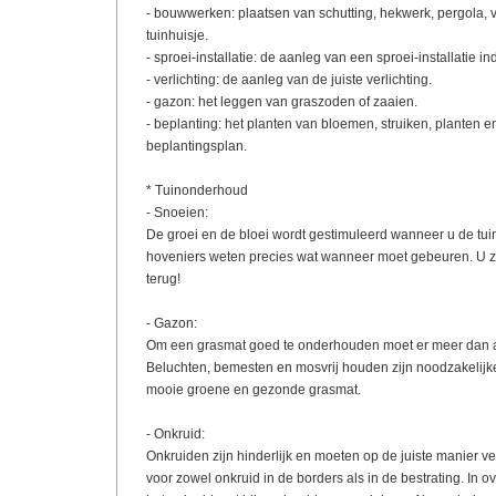
- bouwwerken: plaatsen van schutting, hekwerk, pergola, v
tuinhuisje.
- sproei-installatie: de aanleg van een sproei-installatie i
- verlichting: de aanleg van de juiste verlichting.
- gazon: het leggen van graszoden of zaaien.
- beplanting: het planten van bloemen, struiken, planten 
beplantingsplan.
* Tuinonderhoud
- Snoeien:
De groei en de bloei wordt gestimuleerd wanneer u de tuin
hoveniers weten precies wat wanneer moet gebeuren. U zi
terug!
- Gazon:
Om een grasmat goed te onderhouden moet er meer dan 
Beluchten, bemesten en mosvrij houden zijn noodzakelijk
mooie groene en gezonde grasmat.
- Onkruid:
Onkruiden zijn hinderlijk en moeten op de juiste manier v
voor zowel onkruid in de borders als in de bestrating. In o