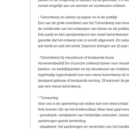
passen in de omgeving en passen bij de gebruiker. En het 
zoveel mogelijk aan uw wensen en voorkeuren voldoen.
- Tuinontwerp en advies op papier en in de praktijk
Een van de grote voordelen van het Tuinontwerp van Hove
de combinatie van het ontwerpen van tuinen en de praktis
Eén partij en één aanspreekpunt van zowel tuinontwerper
garantie dat het ontwerp ook zo wordt uitgevoerd. En natuu
wel werkt en wat niet werkt. Daarvoor brengen we 20 jaar
- Tuinontwerp bij nieuwbouw of bestaande bouw
Hoveniersbedrijf De Vuursche ontwerpt tuinen voor ni
kantoor- en bedrijfspanden en bij nieuwbouw van instell
regelmatig ingeschakeld voor een nieuw tuinontwerp bij h
bestaand gebouw of bestaande woning. Of wanneer bij ge
aan een nieuw tuinontwerp.
* Tuinaanleg
Voor ons is de oplevering van iedere tuin een feest omdat
trots kunnen zijn op het eindresultaat. Maar daar gaat eers
- grondwerk: verwijderen van hinderlijke onkruiden, losm
aanbrengen goede bemesting.
- straatwerk: het aanbrengen en verdichten van het zandbed