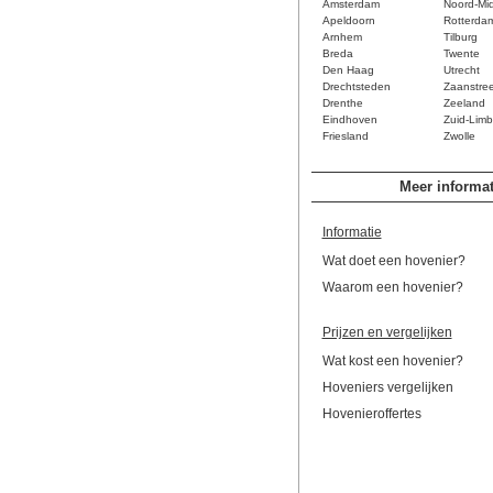
Amsterdam
Noord-Mi
Apeldoorn
Rotterda
Arnhem
Tilburg
Breda
Twente
Den Haag
Utrecht
Drechtsteden
Zaanstre
Drenthe
Zeeland
Eindhoven
Zuid-Limb
Friesland
Zwolle
Meer informat
Informatie
Wat doet een hovenier?
Waarom een hovenier?
Prijzen en vergelijken
Wat kost een hovenier?
Hoveniers vergelijken
Hovenieroffertes