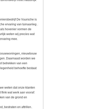
tuinontwerp moet natuurlijk
niersbedrijf De Vuursche is
che ervaring van tuinaanleg .
 als hovenier vormen de
rlijk weten wij precies wat
 ervaring mee.
euwbouwwoningen, nieuwbouw
ingen. Daarnaast worden we
et betrekken van een
legenheid behoefte bestaat
 we weten dat onze klanten
t flink wat werk aan vooraf:
aken van de grond en
, bestraten en aftrillen.