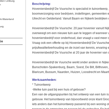
dden Limburg
Beschrijving:
m
Hoveniersbedrijf De Vuursche is specialist in tuinontwerp
boomverzorging voor bedrijven, instellingen, gemeenten en
Utrecht en Gelderland. Vanuit Baarn en Nijkerk bestrijken
ek-Waterland
urg
Hoveniersbedrijf De Vuursche: 20 jaar hovenier vanuit Ni
overweegt om een nieuwe tuin aan te leggen of wanneer 
hoveniersbedrijf voor onderhoud, dan vraagt u vast meer o
ie
Vraag ook een offerte op bij Hoveniersbedrijf De Vuursche
prijs/kwaliteitverhouding en de inzet van kennis, ervaring
Hoveniersbedrijf De Vuursche al 20 jaar de hovenier van d
Hoveniersbedrijf de Vuursche werkt onder andere in Nijke
Bunschoten-Spakenburg, Baarn, Soest, De Bilt, Bilthoven, 
Blaricum, Bussum, Naarden, Huizen, Loosdrecht en Maart
Werkzaamheden:
* Tuinontwerp
-Welke tuin past bij een huis of gebouw?
Een van de uitgangspunten bij het ontwerp van een tuin is
gebouw. Het tuinontwerp van bijvoorbeeld onze klant Groot
iets anders dan het tuinontwerp passend bij een woning of