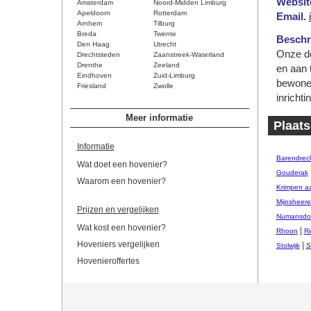
Websit
Amsterdam
Noord-Midden Limburg
Apeldoorn
Rotterdam
Email.
Arnhem
Tilburg
Breda
Twente
Beschri
Den Haag
Utrecht
Onze do
Drechtsteden
Zaanstreek-Waterland
Drenthe
Zeeland
en aan 
Eindhoven
Zuid-Limburg
bewoner
Friesland
Zwolle
inrichti
Meer informatie
Plaats
Informatie
Barendrec
Wat doet een hovenier?
Gouderak
Waarom een hovenier?
Krimpen a
Mijnsheer
Prijzen en vergelijken
Numansdo
Wat kost een hovenier?
|
Rhoon
Ri
Hoveniers vergelijken
|
Stolwijk
S
Hovenieroffertes