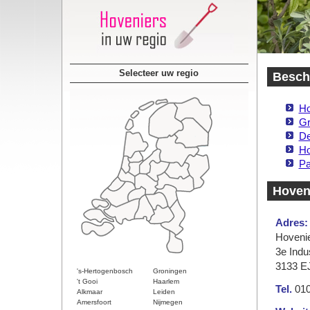
Selecteer uw regio
Beschi
Ho
Gr
De
Ho
Pa
Hoveni
Adres:
Hovenie
3e Indu
3133 EJ
's-Hertogenbosch
Groningen
't Gooi
Haarlem
Tel.
010
Alkmaar
Leiden
Amersfoort
Nijmegen