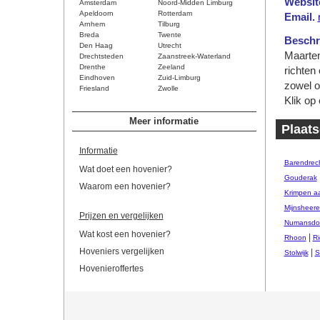
Websit
Amsterdam
Noord-Midden Limburg
Apeldoorn
Rotterdam
Email.
Arnhem
Tilburg
Breda
Twente
Beschri
Den Haag
Utrecht
Maarten
Drechtsteden
Zaanstreek-Waterland
Drenthe
Zeeland
richten 
Eindhoven
Zuid-Limburg
zowel o
Friesland
Zwolle
Klik op
Meer informatie
Plaats
Informatie
Barendrec
Wat doet een hovenier?
Gouderak
Waarom een hovenier?
Krimpen a
Mijnsheer
Prijzen en vergelijken
Numansdo
Wat kost een hovenier?
|
Rhoon
Ri
Hoveniers vergelijken
|
Stolwijk
S
Hovenieroffertes