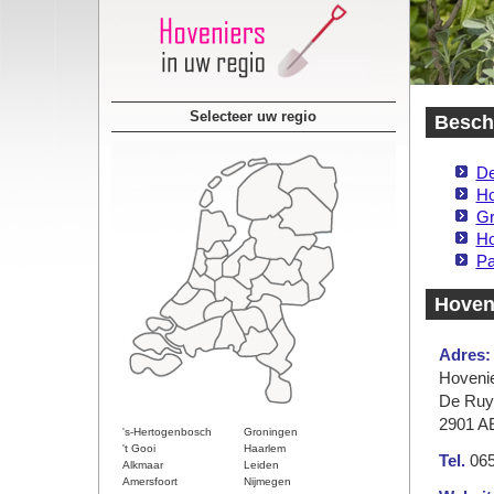
Selecteer uw regio
Besch
De
Ho
Gr
Ho
Pa
Hoven
Adres:
Hoveni
De Ruyt
2901 AE
's-Hertogenbosch
Groningen
't Gooi
Haarlem
Tel.
065
Alkmaar
Leiden
Amersfoort
Nijmegen