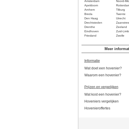
Amsterdam
Noord-Mi
Apeldoorn
Rotterda
Arnhem
Tilburg
Breda
Twente
Den Haag
Utrecht
Drechtsteden
Zaanstre
Drenthe
Zeeland
Eindhoven
Zuid-Limb
Friesland
Zwolle
Meer informat
Informatie
Wat doet een hovenier?
Waarom een hovenier?
Prijzen en vergelijken
Wat kost een hovenier?
Hoveniers vergelijken
Hovenieroffertes