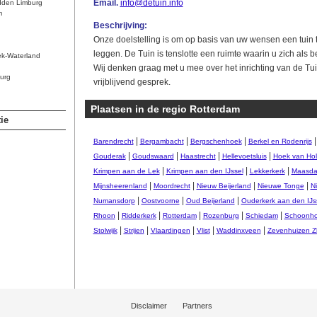
Email.
info@detuin.info
dden Limburg
m
Beschrijving:
Onze doelstelling is om op basis van uw wensen een tuin 
leggen. De Tuin is tenslotte een ruimte waarin u zich als 
ek-Waterland
Wij denken graag met u mee over het inrichting van de Tui
urg
vrijblijvend gesprek.
Plaatsen in de regio Rotterdam
ie
|
|
|
Barendrecht
Bergambacht
Bergschenhoek
Berkel en Rodenrijs
|
|
|
|
Gouderak
Goudswaard
Haastrecht
Hellevoetsluis
Hoek van Hol
|
|
|
Krimpen aan de Lek
Krimpen aan den IJssel
Lekkerkerk
Maasd
|
|
|
|
Mijnsheerenland
Moordrecht
Nieuw Beijerland
Nieuwe Tonge
N
|
|
|
Numansdorp
Oostvoorne
Oud Beijerland
Ouderkerk aan den IJs
|
|
|
|
|
Rhoon
Ridderkerk
Rotterdam
Rozenburg
Schiedam
Schoonh
|
|
|
|
|
Stolwijk
Strijen
Vlaardingen
Vlist
Waddinxveen
Zevenhuizen Z
Disclaimer
Partners