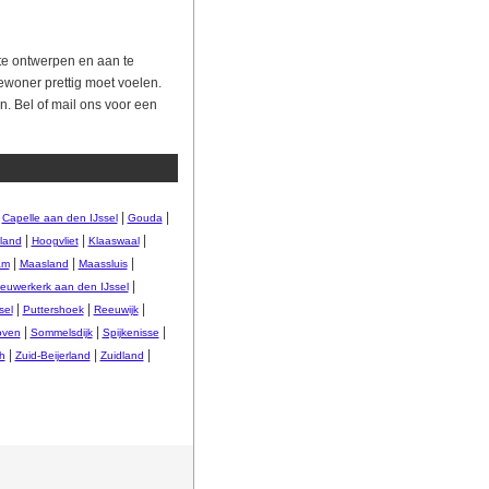
te ontwerpen en aan te
bewoner prettig moet voelen.
n. Bel of mail ons voor een
|
|
|
Capelle aan den IJssel
Gouda
|
|
|
land
Hoogvliet
Klaaswaal
|
|
|
am
Maasland
Maassluis
|
ieuwerkerk aan den IJssel
|
|
|
sel
Puttershoek
Reeuwijk
|
|
|
oven
Sommelsdijk
Spijkenisse
|
|
|
h
Zuid-Beijerland
Zuidland