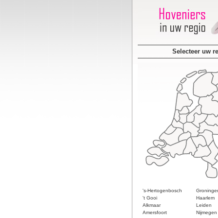
Selecteer uw r
's-Hertogenbosch
Groninge
't Gooi
Haarlem
Alkmaar
Leiden
Amersfoort
Nijmegen