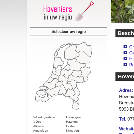
Selecteer uw regio
Beschi
Cr
Gu
Ho
Bo
Hoveni
Adres:
Hovenie
Breestr
5993 B
's-Hertogenbosch
Groningen
Tel.
077
't Gooi
Haarlem
Alkmaar
Leiden
Websit
Amersfoort
Nijmegen