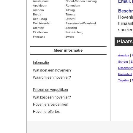
Email.
Amsterdam
Noord-Midden Limburg
Apeldoorn
Rotterdam
Arnhem
Tilburg
Beschri
Breda
Twente
Hovenie
Den Haag
Utrecht
tuinaanl
Drechtsteden
Zaanstreek-Waterland
Drenthe
Zeeland
snoeien
Eindhoven
Zuid-Limburg
Friesland
Zwolle
Plaat
Meer informatie
|
America
|
Schoot
E
Informatie
IJsselstey
Wat doet een hovenier?
Posterholt
Waarom een hovenier?
|
Tegelen
Prijzen en vergelijken
Wat kost een hovenier?
Hoveniers vergelijken
Hovenieroffertes