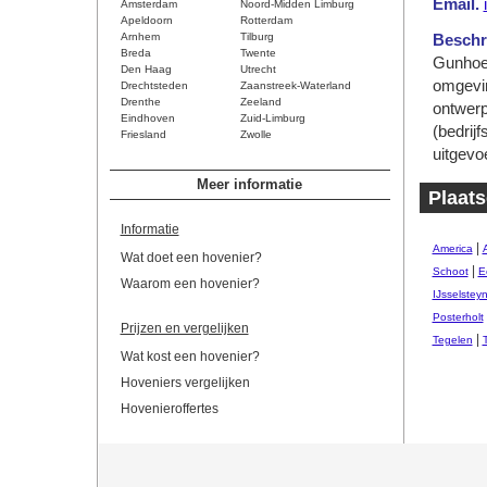
Email.
Amsterdam
Noord-Midden Limburg
Apeldoorn
Rotterdam
Arnhem
Tilburg
Beschri
Breda
Twente
Gunhoek
Den Haag
Utrecht
omgevin
Drechtsteden
Zaanstreek-Waterland
Drenthe
Zeeland
ontwerp
Eindhoven
Zuid-Limburg
(bedrij
Friesland
Zwolle
uitgevo
Meer informatie
Plaat
Informatie
|
America
Wat doet een hovenier?
|
Schoot
E
Waarom een hovenier?
IJsselstey
Posterholt
Prijzen en vergelijken
|
Tegelen
Wat kost een hovenier?
Hoveniers vergelijken
Hovenieroffertes