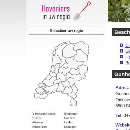
Selecteer uw regio
Beschi
Cr
Gu
Ho
Bo
Gunho
Adres:
Gunhoe
Oirlos
5808 BN
's-Hertogenbosch
Groningen
Tel.
047
't Gooi
Haarlem
Alkmaar
Leiden
Websit
Amersfoort
Nijmegen