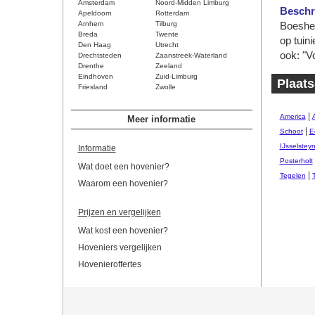
Amsterdam
Noord-Midden Limburg
Beschri
Apeldoorn
Rotterdam
Arnhem
Tilburg
Boeshei
Breda
Twente
op tuin
Den Haag
Utrecht
ook: "Vo
Drechtsteden
Zaanstreek-Waterland
Drenthe
Zeeland
Eindhoven
Zuid-Limburg
Plaat
Friesland
Zwolle
|
America
Meer informatie
|
Schoot
E
IJsselstey
Informatie
Posterholt
Wat doet een hovenier?
|
Tegelen
Waarom een hovenier?
Prijzen en vergelijken
Wat kost een hovenier?
Hoveniers vergelijken
Hovenieroffertes