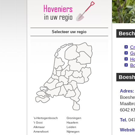
Selecteer uw regio
Beschi
Cr
Gu
Ho
Bo
Boesh
Adres:
Boeshe
Maalbr
6042 K
's-Hertogenbosch
Groningen
Tel.
047
't Gooi
Haarlem
Alkmaar
Leiden
Websit
Amersfoort
Nijmegen