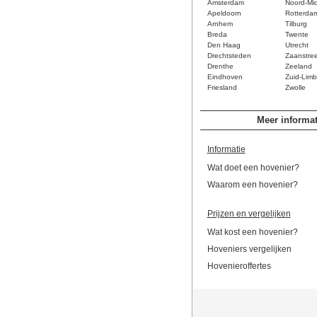
Amsterdam
Noord-Mi
Apeldoorn
Rotterda
Arnhem
Tilburg
Breda
Twente
Den Haag
Utrecht
Drechtsteden
Zaanstre
Drenthe
Zeeland
Eindhoven
Zuid-Limb
Friesland
Zwolle
Meer informat
Informatie
Wat doet een hovenier?
Waarom een hovenier?
Prijzen en vergelijken
Wat kost een hovenier?
Hoveniers vergelijken
Hovenieroffertes