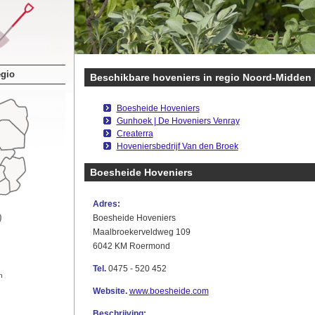
egio
Beschikbare hoveniers in regio Noord-Midden
Boesheide Hoveniers
Gunhoek | De Hoveniers Venray
Createrra
Hoveniersbedrijf Van den Broek
Boesheide Hoveniers
Adres:
Boesheide Hoveniers
Maalbroekerveldweg 109
6042 KM Roermond
Tel.
0475 - 520 452
n
Website.
www.boesheide.com
Beschrijving: