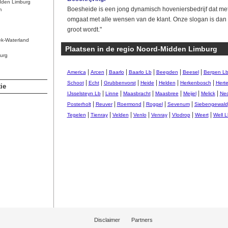
dden Limburg
Boesheide is een jong dynamisch hoveniersbedrijf dat met e
m
omgaat met alle wensen van de klant. Onze slogan is dan o
groot wordt."
ek-Waterland
Plaatsen in de regio Noord-Midden Limburg
urg
|
|
|
|
|
|
America
Arcen
Baarlo
Baarlo Lb
Beegden
Beesel
Bergen L
|
|
|
|
|
|
Schoot
Echt
Grubbenvorst
Heide
Helden
Herkenbosch
Hert
ie
|
|
|
|
|
|
IJsselsteyn Lb
Linne
Maasbracht
Maasbree
Meijel
Melick
Ned
|
|
|
|
|
Posterholt
Reuver
Roermond
Roggel
Sevenum
Siebengewald
|
|
|
|
|
|
|
Tegelen
Tienray
Velden
Venlo
Venray
Vlodrop
Weert
Well L
Disclaimer
Partners