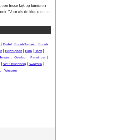
en frisse kijk op tuinieren
ok: "Voor als de klus u net te
|
|
|
b
Budel
Budel-Dorplein
Budel-
|
|
|
|
en
Heythuysen
Horn
Horst
|
|
|
erweert
Overloon
Panningen
|
|
|
Sint Odilienberg
Swalmen
|
|
b
Wessem