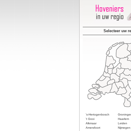
Selecteer uw r
's-Hertogenbosch
Groninge
't Gooi
Haarlem
Alkmaar
Leiden
Amersfoort
Nijmegen