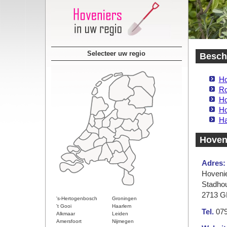
Selecteer uw regio
Beschi
Ho
Ro
Ho
Ho
Ha
Hoven
Adres:
Hovenie
Stadhou
2713 G
's-Hertogenbosch
Groningen
't Gooi
Haarlem
Tel.
079
Alkmaar
Leiden
Amersfoort
Nijmegen