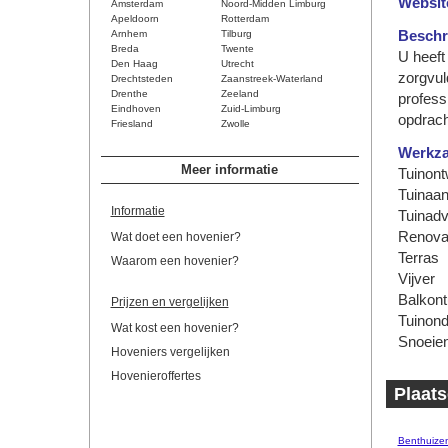
Websit
Amsterdam
Noord-Midden Limburg
Apeldoorn
Rotterdam
Arnhem
Tilburg
Beschri
Breda
Twente
U heeft
Den Haag
Utrecht
zorgvul
Drechtsteden
Zaanstreek-Waterland
Drenthe
Zeeland
profess
Eindhoven
Zuid-Limburg
opdrach
Friesland
Zwolle
Werkz
Meer informatie
Tuinont
Tuinaan
Informatie
Tuinadv
Renova
Wat doet een hovenier?
Terras
Waarom een hovenier?
Vijver
Balkont
Prijzen en vergelijken
Tuinon
Wat kost een hovenier?
Snoeie
Hoveniers vergelijken
Hovenieroffertes
Plaats
Benthuize