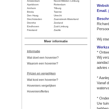
Amsterdam
Noord-Midden Limburg
Apeldoorn
Rotterdam
Websit
Arnhem
Tilburg
Email.
Breda
Twente
Den Haag
Utrecht
Beschri
Drechtsteden
Zaanstreek-Waterland
Drenthe
Zeeland
Richard
Eindhoven
Zuid-Limburg
Persoon
Friesland
Zwolle
Wij sta
Meer informatie
Werkz
Informatie
* Ontw
Wij ver
Wat doet een hovenier?
aandach
Waarom een hovenier?
advies 
Prijzen en vergelijken
* Aanle
Wat kost een hovenier?
Vanaf d
Hoveniers vergelijken
waterva
Hovenieroffertes
* Onde
Uw tuin
hebben v