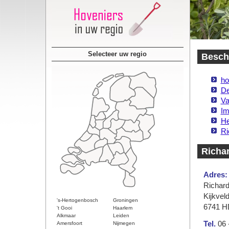
Selecteer uw regio
Beschi
ho
De
Va
Im
He
Ri
Richa
Adres:
Richard
Kijkveld
's-Hertogenbosch
Groningen
6741 H
't Gooi
Haarlem
Alkmaar
Leiden
Tel.
06 
Amersfoort
Nijmegen