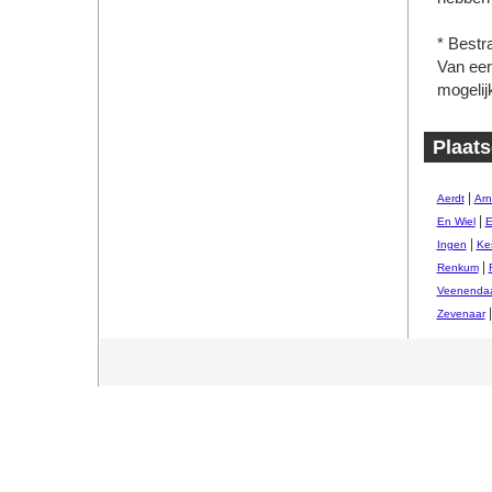
* Bestr
Van een 
mogelij
Plaats
|
Aerdt
Ar
|
En Wiel
E
|
Ingen
Ke
|
Renkum
Veenendaa
|
Zevenaar