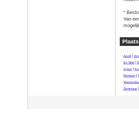
* Bestr
Van een 
mogelij
Plaats
|
Aerdt
Ar
|
En Wiel
E
|
Ingen
Ke
|
Renkum
Veenendaa
|
Zevenaar