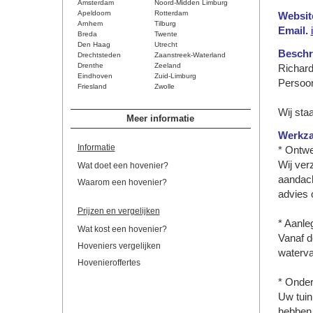
Amsterdam
Noord-Midden Limburg
Apeldoorn
Rotterdam
Websit
Arnhem
Tilburg
Email.
Breda
Twente
Den Haag
Utrecht
Beschri
Drechtsteden
Zaanstreek-Waterland
Drenthe
Zeeland
Richard
Eindhoven
Zuid-Limburg
Persoon
Friesland
Zwolle
Wij sta
Meer informatie
Werkz
Informatie
* Ontw
Wij ver
Wat doet een hovenier?
aandach
Waarom een hovenier?
advies 
Prijzen en vergelijken
* Aanle
Wat kost een hovenier?
Vanaf d
Hoveniers vergelijken
waterva
Hovenieroffertes
* Onde
Uw tuin
hebben v