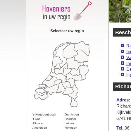
Selecteer uw regio
Beschi
Ri
ho
Va
Im
De
He
Richa
Adres:
Richard
Kijkveld
's-Hertogenbosch
Groningen
6741 H
't Gooi
Haarlem
Alkmaar
Leiden
Tel.
06 
Amersfoort
Nijmegen