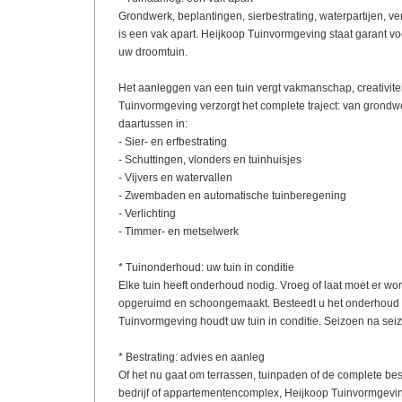
Grondwerk, beplantingen, sierbestrating, waterpartijen, v
is een vak apart. Heijkoop Tuinvormgeving staat garant v
uw droomtuin.
Het aanleggen van een tuin vergt vakmanschap, creativitei
Tuinvormgeving verzorgt het complete traject: van grondwer
daartussen in:
- Sier- en erfbestrating
- Schuttingen, vlonders en tuinhuisjes
- Vijvers en watervallen
- Zwembaden en automatische tuinberegening
- Verlichting
- Timmer- en metselwerk
* Tuinonderhoud: uw tuin in conditie
Elke tuin heeft onderhoud nodig. Vroeg of laat moet er w
opgeruimd en schoongemaakt. Besteedt u het onderhoud 
Tuinvormgeving houdt uw tuin in conditie. Seizoen na sei
* Bestrating: advies en aanleg
Of het nu gaat om terrassen, tuinpaden of de complete be
bedrijf of appartementencomplex, Heijkoop Tuinvormgeving