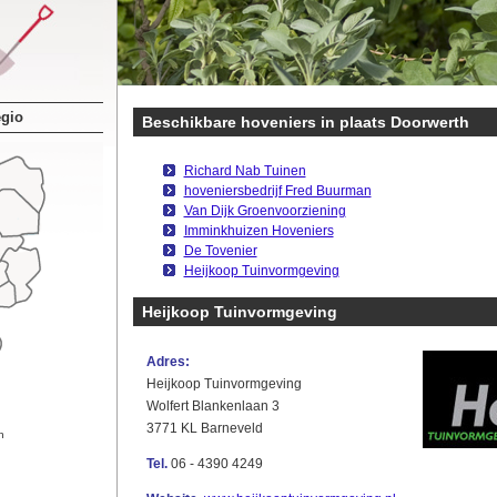
egio
Beschikbare hoveniers in plaats Doorwerth
Richard Nab Tuinen
hoveniersbedrijf Fred Buurman
Van Dijk Groenvoorziening
Imminkhuizen Hoveniers
De Tovenier
Heijkoop Tuinvormgeving
Heijkoop Tuinvormgeving
Adres:
Heijkoop Tuinvormgeving
Wolfert Blankenlaan 3
3771 KL Barneveld
n
Tel.
06 - 4390 4249