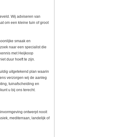
eveld. Wij adviseren van
at om een kleine tuin of groot
rsoonlijke smaak en
zoek naar een specialist die
 kennis met Heijkoop
iet duur hoeft te zijn.
vuldig uitgetekend plan waarin
ens verzorgen wij de aanleg
ting, tuinafscheiding en
unt u bij ons terecht.
Tuinvormgeving ontwerpt nooit
siek, mediterraan, landelijk of