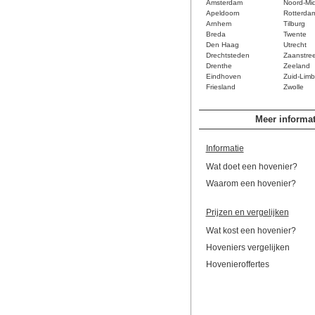
Amsterdam
Noord-Mi
Apeldoorn
Rotterda
Arnhem
Tilburg
Breda
Twente
Den Haag
Utrecht
Drechtsteden
Zaanstre
Drenthe
Zeeland
Eindhoven
Zuid-Limb
Friesland
Zwolle
Meer informat
Informatie
Wat doet een hovenier?
Waarom een hovenier?
Prijzen en vergelijken
Wat kost een hovenier?
Hoveniers vergelijken
Hovenieroffertes