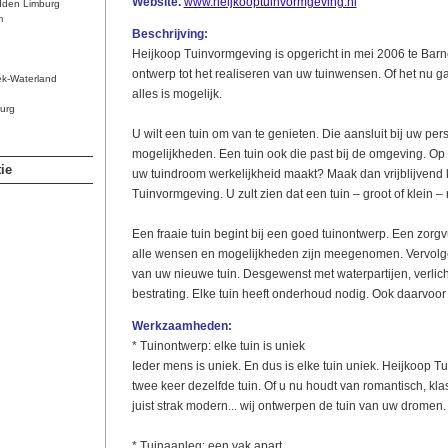
Website.
www.heijkooptuinvormgeving.nl
dden Limburg
m
Beschrijving:
Heijkoop Tuinvormgeving is opgericht in mei 2006 te Barn
ontwerp tot het realiseren van uw tuinwensen. Of het nu ga
ek-Waterland
alles is mogelijk.
urg
U wilt een tuin om van te genieten. Die aansluit bij uw pe
mogelijkheden. Een tuin ook die past bij de omgeving. Op 
ie
uw tuindroom werkelijkheid maakt? Maak dan vrijblijvend
Tuinvormgeving. U zult zien dat een tuin – groot of klein – n
Een fraaie tuin begint bij een goed tuinontwerp. Een zorg
alle wensen en mogelijkheden zijn meegenomen. Vervolg
van uw nieuwe tuin. Desgewenst met waterpartijen, verlich
bestrating. Elke tuin heeft onderhoud nodig. Ook daarvoor k
Werkzaamheden:
* Tuinontwerp: elke tuin is uniek
Ieder mens is uniek. En dus is elke tuin uniek. Heijkoop 
twee keer dezelfde tuin. Of u nu houdt van romantisch, klas
juist strak modern... wij ontwerpen de tuin van uw dromen.
* Tuinaanleg: een vak apart