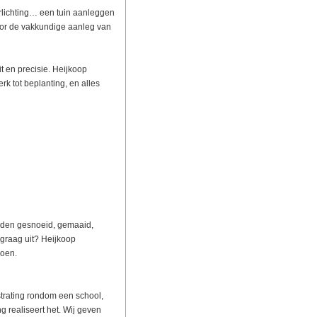
erlichting… een tuin aanleggen
oor de vakkundige aanleg van
t en precisie. Heijkoop
k tot beplanting, en alles
orden gesnoeid, gemaaid,
graag uit? Heijkoop
zoen.
strating rondom een school,
 realiseert het. Wij geven