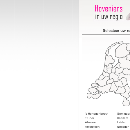
Selecteer uw r
's-Hertogenbosch
Groninge
't Gooi
Haarlem
Alkmaar
Leiden
Amersfoort
Nijmegen